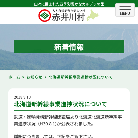
山々に囲まれた四季彩豊かなカルデラの里
ホーム
むらのできごと
新着情報
むらのプロフィール
くらしの情報
ホーム
お知らせ
北海道新幹線事業進捗状況について
村長室
2018.8.13
ふるさと納税
北海道新幹線事業進捗状況について
観光・イベント情報
鉄道・運輸機構新幹線建設局より北海道北海道新幹線事
業進捗状況（H30.8.1)が公表されました。
あかいがわ広報
詳細につきましては、下記をご覧下さい。