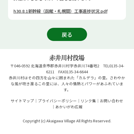
お問い合せ
h30.8.1新幹線（函館・札幌間）工事進捗状況.pdf
Select Language
▼
戻る
〒046-0592 北海道余市郡赤井川村字赤井川74番地2 TEL0135-34-
6211 FAX0135-34-6644
赤井川村はその四方を山々に囲まれた「カルデラ」の里。さわやか
な風が吹き渡るこの里には、人々の情熱とパワーがあふれていま
す。
サイトマップ
プライバシーポリシー
リンク集
お問い合わせ
あかいがわ広報
Copyright (c) Akaigawa Village All Rights Reserved.