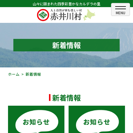
山々に囲まれた四季彩豊かなカルデラの里
ホーム
むらのできごと
新着情報
むらのプロフィール
くらしの情報
ホーム
新着情報
村長室
新着情報
ふるさと納税
観光・イベント情報
あかいがわ広報