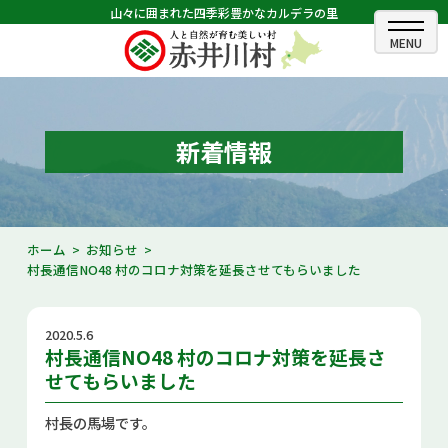
山々に囲まれた四季彩豊かなカルデラの里
ホーム
むらのできごと
新着情報
むらのプロフィール
くらしの情報
ホーム
お知らせ
村長通信NO48 村のコロナ対策を延長させてもらいました
村長室
ふるさと納税
2020.5.6
村長通信NO48 村のコロナ対策を延長さ
観光・イベント情報
せてもらいました
あかいがわ広報
村長の馬場です。