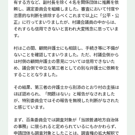
有する方など、副村長を除く４名を関係団体に推薦を依
頼し、選定委員会を組織しました。審査において忖度や
恣意的な判断を排除するべくこれまで以上に「公平・公
正」に行ってまいりましたが、村議会議員の中からは、
それすらも信用できないと言われ大変残念に思っていま
す。
村はこの間、顧問弁護士にも相談し、手続き等に不備が
ないことを確認してまいりました。ただ、村議会側から
は村側の顧問弁護士の意見については信用できないた
め、議会側で中立な第三者としての別な弁護士に依頼を
することとなりました。
その結果、第三者の弁護士から別添のとおり村の主張は
ほぼ認められ、「問題はない」と報告がなされました
が、特別委員会ではその報告を無視した判断がなされた
と感じています。
まず、百条委員会では調査対象が「当該普通地方自治体
の事務」に限られると定められているにもかかわらず、
申請団体も調査対象としたことは、調査権の拡大解釈で