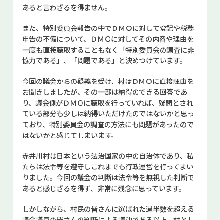
あると言わざるを得ません。
また、特別委員会報告の中でＤＭＯに対して登記や税務
申告の不備について、ＤＭＯに対してその内容や理由を
一度も直接聴取することもなく「特別委員会の調査に非
協力である」、「問題である」と決めつけています。
今回の議会からの疑義を受け、村はＤＭＯに直接理由を
お聞きしましたが、その一部は納得のできる回答であ
り、議会側がＤＭＯに聴取を行っていれば、疑問とされ
ている部分も少しは納得いただけたのではないかと思っ
ており、特別委員会の調査の方法にも問題があったので
はないかと感じてしまいます。
赤井川村は日本という法治国家の中の自治体であり、私
たちは法令等を遵守しこれまでも行政運営を行ってまい
りました。今回の議会の判断は法令等を無視した判断で
あると感じざるを得ず、非常に残念に思っています。
しかしながら、村民の皆さんに選ばれた過半数を超える
議会議員の皆さんの判断による議決である以上、村とし