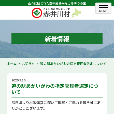
山々に囲まれた四季彩豊かなカルデラの里
ホーム
むらのできごと
新着情報
むらのプロフィール
くらしの情報
ホーム
お知らせ
道の駅あかいがわの指定管理者選定について
村長室
2026.3.16
ふるさと納税
道の駅あかいがわの指定管理者選定につ
いて
観光・イベント情報
常日頃より村政運営に深いご理解とご協力を頂き誠にあ
あかいがわ広報
りがとうございます。