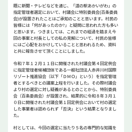
お問い合せ
既に新聞・テレビなどを通じ、「道の駅あかいがわ」の
指定管理者選定において、村議会に特別委員会(百条委員
会)が設置されたことはご承知のことと思います。村民の
Select Language
▼
皆様には「何があったのか?」と疑問に思われた方も多い
と思います。つきましては、これまでの経過を踏まえ今
回の事案と村長としての私の見解について、村民の皆様
にはご心配をおかけしていることと思われるため、資料
と共に報告させて頂くことにしました。
令和７年１２月１１日に開催された村議会第４回定例会
に指定管理者候補団体である一般社団法人赤井川村国際
リゾート推進協会（以下「ＤＭＯ」という）を指定管理
者とするべきとの議案上程を行いました。その際村議会
より村の選定に対し疑義があるとのことから、特別委員
会（百条委員会）が設置され、結果的に令和８年３月１
０日に開催された村議会第１回定例会において村の選定
した事業者は認められず「否決」という結果となりまし
た。
村としては、今回の選定に当たり５名の専門的な知識を