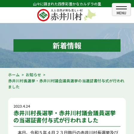
山々に囲まれた四季彩豊かなカルデラの里
ホーム
むらのできごと
新着情報
むらのプロフィール
くらしの情報
ホーム
お知らせ
赤井川村長選挙・赤井川村議会議員選挙の当選証書付与式が行われ
村長室
ました
ふるさと納税
2023.4.24
観光・イベント情報
赤井川村長選挙・赤井川村議会議員選挙
の当選証書付与式が行われました
あかいがわ広報
本日、令和５年４月２３日執行の赤井川村長選挙及び