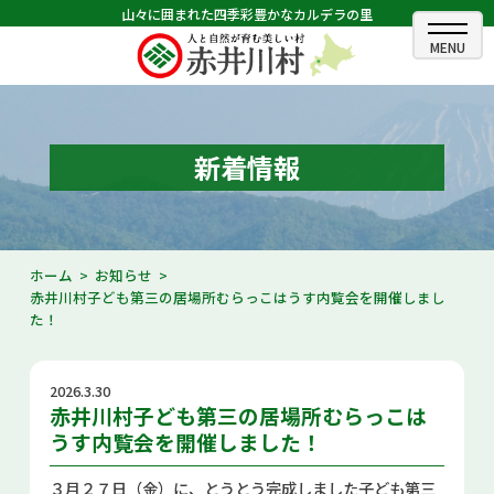
山々に囲まれた四季彩豊かなカルデラの里
ホーム
むらのできごと
新着情報
むらのプロフィール
くらしの情報
ホーム
お知らせ
赤井川村子ども第三の居場所むらっこはうす内覧会を開催しまし
村長室
た！
ふるさと納税
2026.3.30
観光・イベント情報
赤井川村子ども第三の居場所むらっこは
うす内覧会を開催しました！
あかいがわ広報
３月２７日（金）に、とうとう完成しました子ども第三