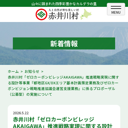
山々に囲まれた四季彩豊かなカルデラの里
ホーム
むらのできごと
新着情報
むらのプロフィール
くらしの情報
ホーム
お知らせ
赤井川村「ゼロカーボンビレッジAKAIGAWA」推進戦略実現に関す
村長室
る設計等事業『都地区GX/DXエリア基本計画策定業務及びゼロカー
ボンビジョン戦略推進協議会運営支援業務』に係るプロポーザル
ふるさと納税
（公募型）の実施について
観光・イベント情報
2026.5.22
赤井川村「ゼロカーボンビレッジ
あかいがわ広報
AKAIGAWA」推進戦略実現に関する設計