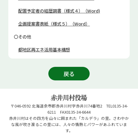
配置予定者の経歴調書（様式４）（Word)
企画提案書表紙（様式５）（Word）
〇その他
都地区再エネ活用基本構想
戻る
〒046-0592 北海道余市郡赤井川村字赤井川74番地2 TEL0135-34-
6211 FAX0135-34-6644
赤井川村はその四方を山々に囲まれた「カルデラ」の里。さわやか
な風が吹き渡るこの里には、人々の情熱とパワーがあふれていま
す。