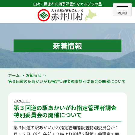
山々に囲まれた四季彩豊かなカルデラの里
ホーム
むらのできごと
新着情報
むらのプロフィール
くらしの情報
ホーム
お知らせ
第３回道の駅あかいがわ指定管理者調査特別委員会の開催について
村長室
ふるさと納税
2026.1.11
第３回道の駅あかいがわ指定管理者調査
観光・イベント情報
特別委員会の開催について
あかいがわ広報
第３回道の駅あかいがわ指定管理者調査特別委員会が１
月１３日（火）午前１０時より役場２階第１会議室で開