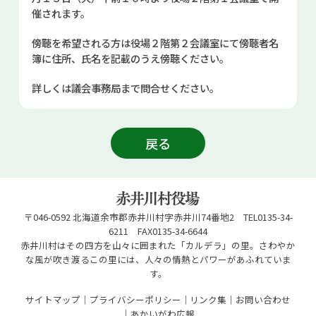
お問い合せ
催されます。
傍聴を希望される方は役場２階第２会議室にて傍聴者名
Select Language
▼
簿に住所、氏名を記載のうえ傍聴ください。
詳しくは議会事務局まで問合せください。
戻る
〒046-0592 北海道余市郡赤井川村字赤井川74番地2 TEL0135-34-
6211 FAX0135-34-6644
赤井川村はその四方を山々に囲まれた「カルデラ」の里。さわやか
な風が吹き渡るこの里には、人々の情熱とパワーがあふれていま
す。
サイトマップ
プライバシーポリシー
リンク集
お問い合わせ
あかいがわ広報