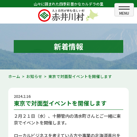
山々に囲まれた四季彩豊かなカルデラの里
ホーム
むらのできごと
新着情報
むらのプロフィール
くらしの情報
ホーム
お知らせ
東京で対面型イベントを開催します
村長室
2024.2.16
ふるさと納税
東京で対面型イベントを開催します
観光・イベント情報
２月２１日（水）、十勝管内の清水町さんとご一緒に東
京でイベントを開催します。
あかいがわ広報
ローカルビジネスを考えている方や事業の北海道進出を