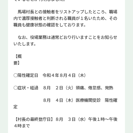
お問い合せ
馬場村長との接触者をリストアップしたところ、職場
内で濃厚接触者と判断される職員が１名いたため、その
Select Language
▼
職員も健康状態の確認をしております。
なお、役場業務は通常どおり行いますことをお知らせ
いたします。
【概
○陽性確定日 令和４年８月４日（木）
○症状・経過 ８月 ２日（火）頭痛、倦怠感、発熱
８月 ４日（木）医療機関受診 陽性確
定
【村長の最終登庁日】８月 ３日（水）午後１時～午後
４時まで