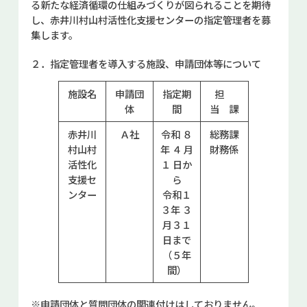
る新たな経済循環の仕組みづくりが図られることを期待
し、赤井川村山村活性化支援センターの指定管理者を募
集します。
２．指定管理者を導入する施設、申請団体等について
施設名
申請団
指定期
担
体
間
当 課
赤井川
Ａ社
令和 ８
総務課
村山村
年 ４ 月
財務係
活性化
１ 日か
支援セ
ら
ンター
令和１
３年 ３
月３１
日まで
（５年
間）
※申請団体と質問団体の関連付けはしておりません。