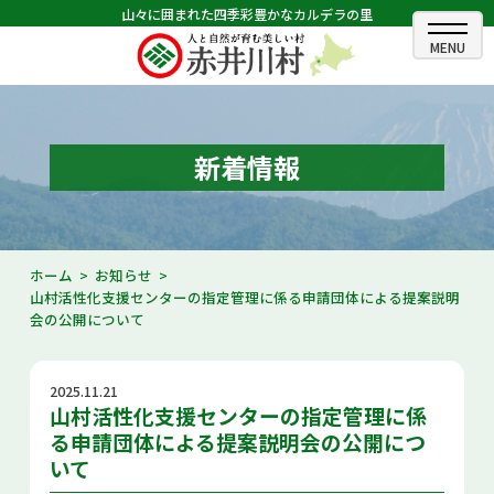
山々に囲まれた四季彩豊かなカルデラの里
ホーム
むらのできごと
新着情報
むらのプロフィール
くらしの情報
ホーム
お知らせ
山村活性化支援センターの指定管理に係る申請団体による提案説明
村長室
会の公開について
ふるさと納税
2025.11.21
観光・イベント情報
山村活性化支援センターの指定管理に係
る申請団体による提案説明会の公開につ
あかいがわ広報
いて