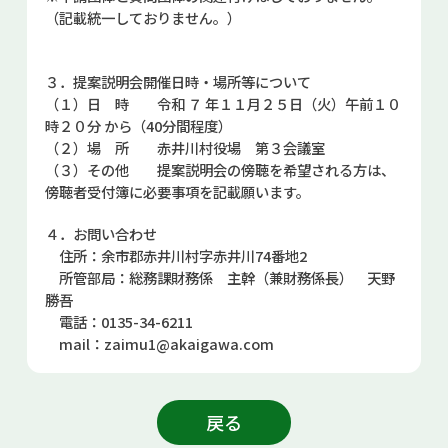
（記載統一しておりません。）
３．提案説明会開催日時・場所等について
（１）日 時 令和 ７ 年１１月２５日（火）午前１０
時２０分 から（40分間程度）
（２）場 所 赤井川村役場 第３会議室
（３）その他 提案説明会の傍聴を希望される方は、
傍聴者受付簿に必要事項を記載願います。
４．お問い合わせ
住所：余市郡赤井川村字赤井川74番地2
所管部局：総務課財務係 主幹（兼財務係長） 天野
勝吾
電話：0135-34-6211
mail：zaimu1@akaigawa.com
戻る