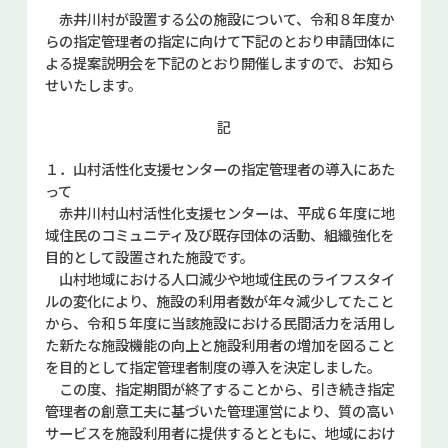
お問い合せ
赤井川村が設置する公の施設について、令和８年度か
らの指定管理者の指定に向けて下記のとおり申請団体に
よる提案説明会を下記のとおり開催しますので、お知ら
せいたします。
記
１．山村活性化支援センターの指定管理者の導入にあた
って
赤井川村山村活性化支援センターは、平成６年度に地
域住民のコミュニティ及び既存団体の活動、組織強化を
目的として設置された施設です。
山村地域における人口減少や地域住民のライフスタイ
ルの変化により、施設の利用者数が年々減少してたこと
から、令和５年度に当該施設における民間活力を活用し
た新たな施設機能の向上と施設利用者の増加を図ること
を目的として指定管理者制度の導入を決定しました。
この度、指定期間が終了することから、引き続き指定
管理者の創意工夫に基づいた管理運営により、質の高い
サービスを施設利用者に提供するとともに、地域におけ