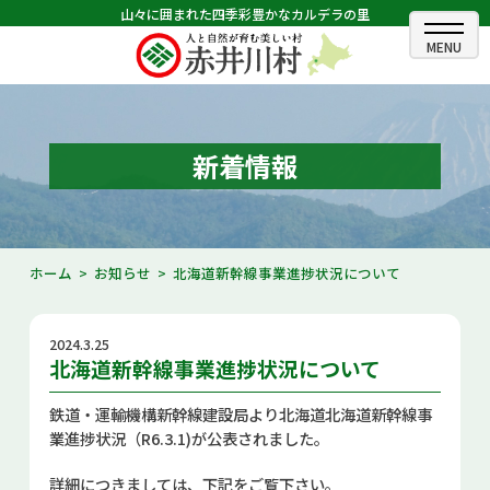
山々に囲まれた四季彩豊かなカルデラの里
ホーム
むらのできごと
新着情報
むらのプロフィール
くらしの情報
ホーム
お知らせ
北海道新幹線事業進捗状況について
村長室
2024.3.25
ふるさと納税
北海道新幹線事業進捗状況について
観光・イベント情報
鉄道・運輸機構新幹線建設局より北海道北海道新幹線事
業進捗状況（R6.3.1)が公表されました。
あかいがわ広報
詳細につきましては、下記をご覧下さい。