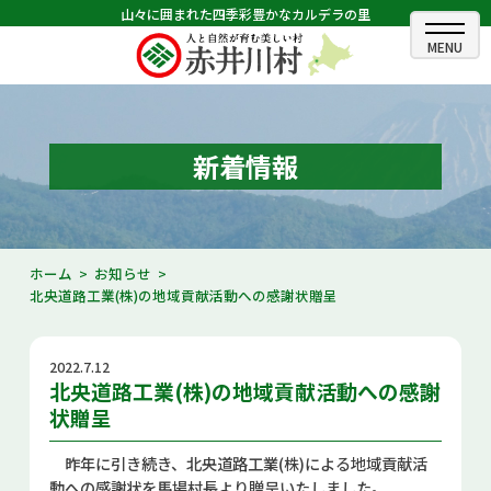
山々に囲まれた四季彩豊かなカルデラの里
ホーム
むらのできごと
新着情報
むらのプロフィール
くらしの情報
ホーム
お知らせ
北央道路工業(株)の地域貢献活動への感謝状贈呈
村長室
ふるさと納税
2022.7.12
北央道路工業(株)の地域貢献活動への感謝
観光・イベント情報
状贈呈
あかいがわ広報
昨年に引き続き、北央道路工業(株)による地域貢献活
動への感謝状を馬場村長より贈呈いたしました。