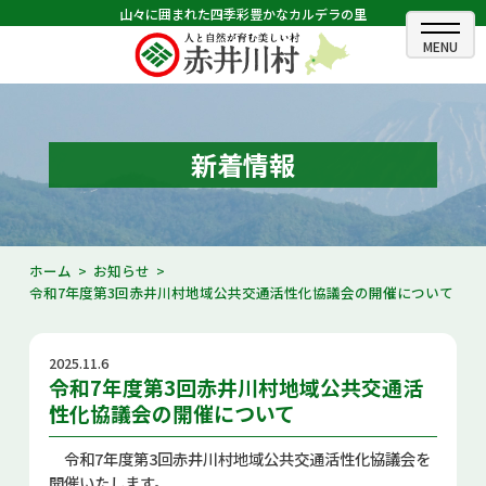
山々に囲まれた四季彩豊かなカルデラの里
ホーム
むらのできごと
新着情報
むらのプロフィール
くらしの情報
ホーム
お知らせ
令和7年度第3回赤井川村地域公共交通活性化協議会の開催について
村長室
ふるさと納税
2025.11.6
令和7年度第3回赤井川村地域公共交通活
観光・イベント情報
性化協議会の開催について
あかいがわ広報
令和7年度第3回赤井川村地域公共交通活性化協議会を
開催いたします。