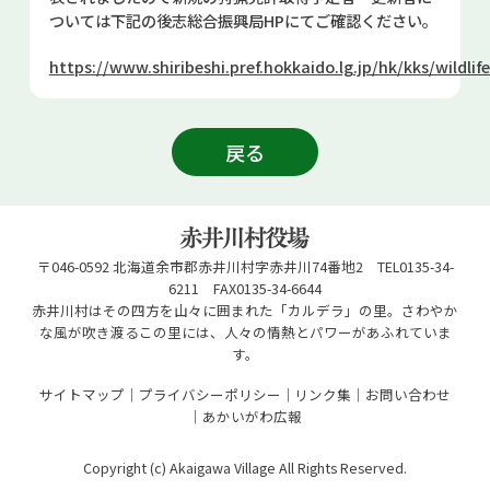
お問い合せ
ついては下記の後志総合振興局HPにてご確認ください。
https://www.shiribeshi.pref.hokkaido.lg.jp/hk/kks/wildlif
Select Language
▼
戻る
〒046-0592 北海道余市郡赤井川村字赤井川74番地2 TEL0135-34-
6211 FAX0135-34-6644
赤井川村はその四方を山々に囲まれた「カルデラ」の里。さわやか
な風が吹き渡るこの里には、人々の情熱とパワーがあふれていま
す。
サイトマップ
プライバシーポリシー
リンク集
お問い合わせ
あかいがわ広報
Copyright (c) Akaigawa Village All Rights Reserved.