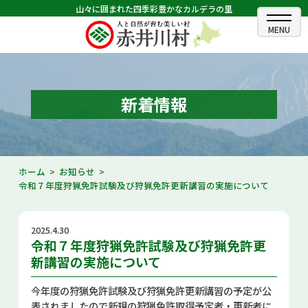
山々に囲まれた四季彩豊かなカルデラの里
ホーム
むらのできごと
新着情報
むらのプロフィール
くらしの情報
ホーム
お知らせ
令和７年度狩猟免許試験及び狩猟免許更新講習の実施について
村長室
ふるさと納税
2025.4.30
令和７年度狩猟免許試験及び狩猟免許更
観光・イベント情報
新講習の実施について
あかいがわ広報
今年度の狩猟免許試験及び狩猟免許更新講習の予定が公
表されましたので新規の狩猟免許取得予定者・更新者に