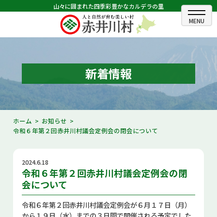
山々に囲まれた四季彩豊かなカルデラの里
ホーム
むらのできごと
新着情報
むらのプロフィール
くらしの情報
ホーム
お知らせ
令和６年第２回赤井川村議会定例会の閉会について
村長室
ふるさと納税
2024.6.18
令和６年第２回赤井川村議会定例会の閉
観光・イベント情報
会について
あかいがわ広報
令和６年第２回赤井川村議会定例会が６月１７日（月）
から１９日（水）までの３日間で開催される予定でした