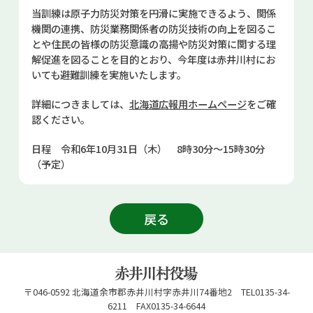
お問い合せ
当訓練は原子力防災対策を円滑に実施できるよう、関係
機関の連携、防災業務関係者の防災技術の向上を図るこ
とや住民の皆様の防災意識の高揚や防災対策に関する理
Select Language
▼
解促進を図ることを目的とおり、今年度は赤井川村にお
いても避難訓練を実施いたします。
詳細につきましては、
北海道広報用ホームページ
をご確
認ください。
日程 令和6年10月31日（木） 8時30分～15時30分
（予定）
戻る
〒046-0592 北海道余市郡赤井川村字赤井川74番地2 TEL0135-34-
6211 FAX0135-34-6644