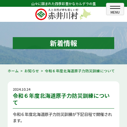
山々に囲まれた四季彩豊かなカルデラの里
ホーム
むらのできごと
新着情報
むらのプロフィール
くらしの情報
ホーム
お知らせ
令和６年度北海道原子力防災訓練について
村長室
2024.10.24
ふるさと納税
令和６年度北海道原子力防災訓練につい
て
観光・イベント情報
令和６年度北海道原子力防災訓練が下記日程で開催され
あかいがわ広報
ます。