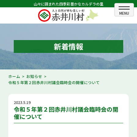
山々に囲まれた四季彩豊かなカルデラの里
ホーム
むらのできごと
新着情報
むらのプロフィール
くらしの情報
ホーム
お知らせ
令和５年第２回赤井川村議会臨時会の開催について
村長室
ふるさと納税
2023.5.19
令和５年第２回赤井川村議会臨時会の開
観光・イベント情報
催について
あかいがわ広報