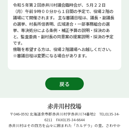
令和５年第２回赤井川村議会臨時会が、５月２２日
お問い合せ
（月）午前９時００分から１日間の予定で、役場２階の
議場にて開催されます。 主な審議日程は、議長・副議長
Select Language
▼
の選挙、村長所信表明、広域連合・一部事務組合の選
挙、専決処分による条例・補正予算の説明・採決のあ
と、監査委員・副村長の同意案の提案説明・採決の予定
です。
傍聴を希望する方は、役場２階議場へお越しください。
※審議日程は変更になる場合があります。
戻る
〒046-0592 北海道余市郡赤井川村字赤井川74番地2 TEL0135-34-
6211 FAX0135-34-6644
赤井川村はその四方を山々に囲まれた「カルデラ」の里。さわやか