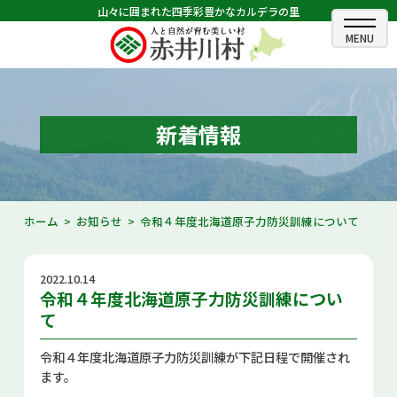
山々に囲まれた四季彩豊かなカルデラの里
ホーム
むらのできごと
新着情報
むらのプロフィール
くらしの情報
ホーム
お知らせ
令和４年度北海道原子力防災訓練について
村長室
2022.10.14
ふるさと納税
令和４年度北海道原子力防災訓練につい
て
観光・イベント情報
令和４年度北海道原子力防災訓練が下記日程で開催され
あかいがわ広報
ます。