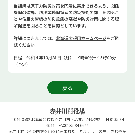
お問い合せ
当訓練は原子力防災対策を円滑に実施できるよう、関係
機関の連携、防災業務関係者の防災技術の向上を図るこ
とや住民の皆様の防災意識の高揚や防災対策に関する理
Select Language
▼
解促進を図ることを目的としています。
詳細につきましては、
北海道広報用ホームページ
をご確
認ください。
日程 令和４年10月31日（月） 9時00分～15時00分
（予定）
戻る
〒046-0592 北海道余市郡赤井川村字赤井川74番地2 TEL0135-34-
6211 FAX0135-34-6644
赤井川村はその四方を山々に囲まれた「カルデラ」の里。さわやか