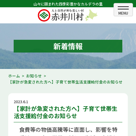
山々に囲まれた四季彩豊かなカルデラの里
ホーム
むらのできごと
新着情報
むらのプロフィール
くらしの情報
ホーム
お知らせ
【家計が急変された方へ】子育て世帯生活支援給付金のお知らせ
村長室
ふるさと納税
2023.6.1
【家計が急変された方へ】子育て世帯生
観光・イベント情報
活支援給付金のお知らせ
あかいがわ広報
食費等の物価高騰等に直面し、影響を特