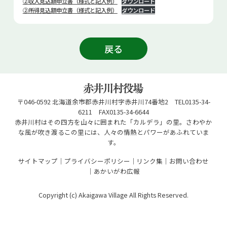
②収入見込額申立書（様式と記入例）
ダウンロード
②所得見込額申立書（様式と記入例）
ダウンロード
戻る
〒046-0592 北海道余市郡赤井川村字赤井川74番地2 TEL0135-34-
6211 FAX0135-34-6644
赤井川村はその四方を山々に囲まれた「カルデラ」の里。さわやか
な風が吹き渡るこの里には、人々の情熱とパワーがあふれていま
す。
サイトマップ
プライバシーポリシー
リンク集
お問い合わせ
あかいがわ広報
Copyright (c) Akaigawa Village All Rights Reserved.