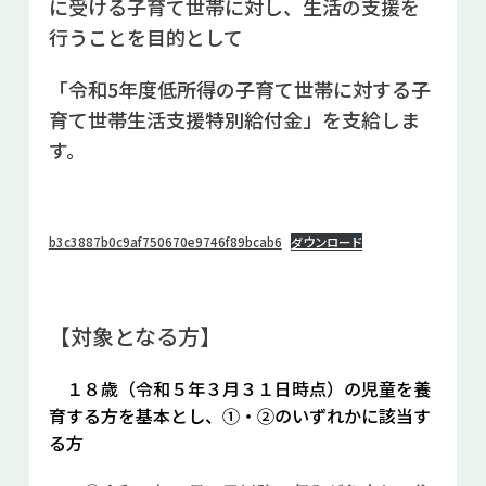
に受ける子育て世帯に対し、生活の支援を
お問い合せ
行うことを目的として
Select Language
▼
「令和5年度低所得の子育て世帯に対する子
育て世帯生活支援特別給付金」を支給しま
す。
b3c3887b0c9af750670e9746f89bcab6
ダウンロード
【対象となる方】
１８歳（令和５年３月３１日時点）の児童を養
育する方を基本とし、①・②のいずれかに該当す
る方