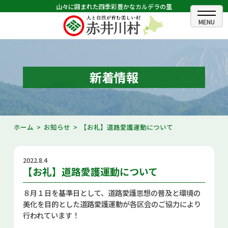
山々に囲まれた四季彩豊かなカルデラの里
ホーム
むらのできごと
新着情報
むらのプロフィール
くらしの情報
ホーム
お知らせ
【お礼】道路愛護運動について
村長室
2022.8.4
ふるさと納税
【お礼】道路愛護運動について
観光・イベント情報
８月１日を基準日として、道路愛護思想の普及と環境の
美化を目的とした道路愛護運動が各区会のご協力により
あかいがわ広報
行われています！