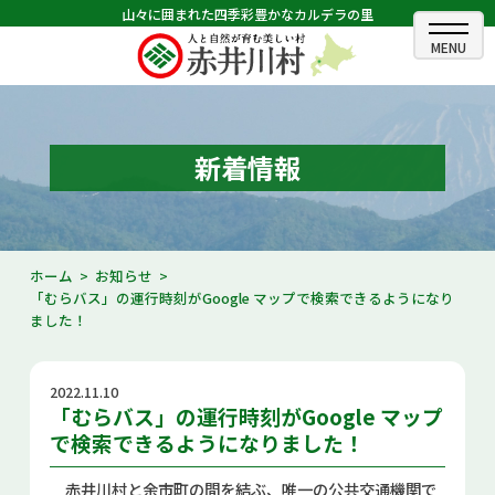
山々に囲まれた四季彩豊かなカルデラの里
ホーム
むらのできごと
新着情報
むらのプロフィール
くらしの情報
ホーム
お知らせ
「むらバス」の運行時刻がGoogle マップで検索できるようになり
村長室
ました！
ふるさと納税
2022.11.10
観光・イベント情報
「むらバス」の運行時刻がGoogle マップ
で検索できるようになりました！
あかいがわ広報
赤井川村と余市町の間を結ぶ、唯一の公共交通機関で