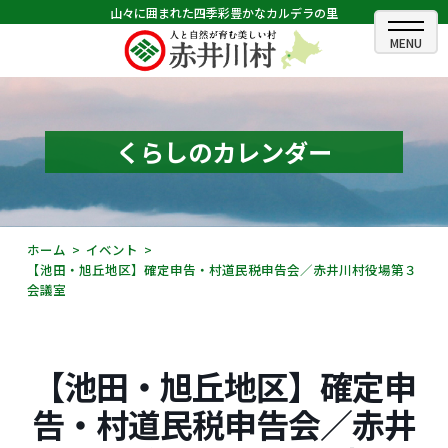
山々に囲まれた四季彩豊かなカルデラの里
ホーム
むらのできごと
くらしのカレンダー
むらのプロフィール
くらしの情報
ホーム
イベント
【池田・旭丘地区】確定申告・村道民税申告会／赤井川村役場第３
村長室
会議室
ふるさと納税
観光・イベント情報
【池田・旭丘地区】確定申
告・村道民税申告会／赤井
あかいがわ広報