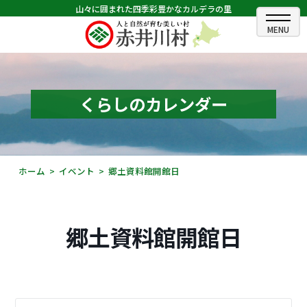
山々に囲まれた四季彩豊かなカルデラの里
ホーム
むらのできごと
くらしのカレンダー
むらのプロフィール
くらしの情報
ホーム
イベント
郷土資料館開館日
村長室
ふるさと納税
郷土資料館開館日
観光・イベント情報
あかいがわ広報