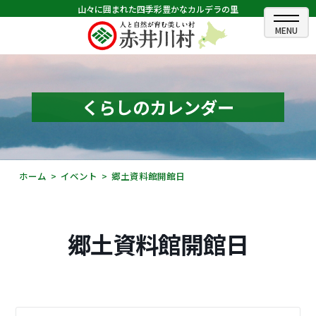
山々に囲まれた四季彩豊かなカルデラの里
ホーム
むらのできごと
くらしのカレンダー
むらのプロフィール
くらしの情報
ホーム
イベント
郷土資料館開館日
村長室
ふるさと納税
郷土資料館開館日
観光・イベント情報
あかいがわ広報