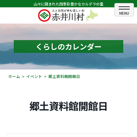
山々に囲まれた四季彩豊かなカルデラの里
ホーム
むらのできごと
くらしのカレンダー
むらのプロフィール
くらしの情報
ホーム
イベント
郷土資料館開館日
村長室
ふるさと納税
郷土資料館開館日
観光・イベント情報
あかいがわ広報