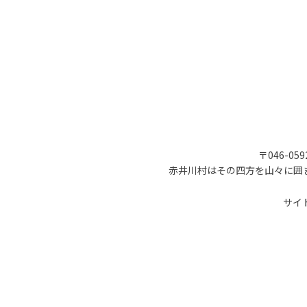
〒046-05
赤井川村はその四方を山々に囲
サイ