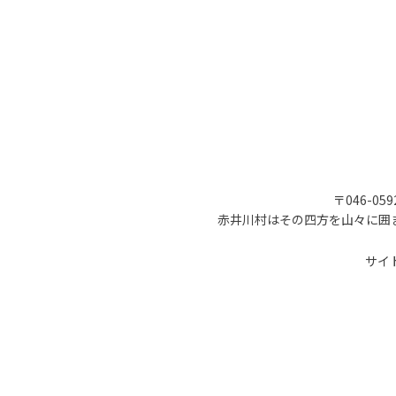
〒046-05
赤井川村はその四方を山々に囲
サイ