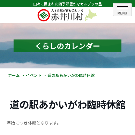
山々に囲まれた四季彩豊かなカルデラの里
ホーム
むらのできごと
くらしのカレンダー
むらのプロフィール
くらしの情報
ホーム
イベント
道の駅あかいがわ臨時休館
村長室
ふるさと納税
道の駅あかいがわ臨時休館
観光・イベント情報
年始につき休館となります。
あかいがわ広報