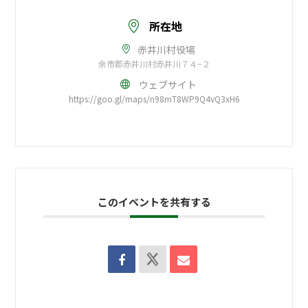
所在地
赤井川村役場
余市郡赤井川村赤井川７４−２
ウェブサイト
https://goo.gl/maps/n98mT8WP9Q4vQ3xH6
このイベントを共有する