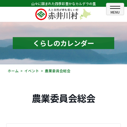
山々に囲まれた四季彩豊かなカルデラの里
ホーム
むらのできごと
くらしのカレンダー
むらのプロフィール
くらしの情報
ホーム
イベント
農業委員会総会
村長室
ふるさと納税
農業委員会総会
観光・イベント情報
あかいがわ広報