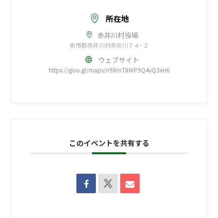
所在地
赤井川村役場
余市郡赤井川村赤井川７４−２
ウェブサイト
https://goo.gl/maps/n98mT8WP9Q4vQ3xH6
このイベントを共有する