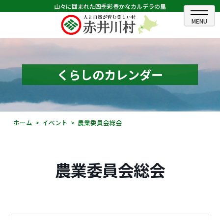
山々に囲まれた四季彩豊かなカルデラの里
ホーム
むらのできごと
くらしのカレンダー
むらのプロフィール
くらしの情報
ホーム
イベント
農業委員会総会
村長室
ふるさと納税
農業委員会総会
観光・イベント情報
あかいがわ広報