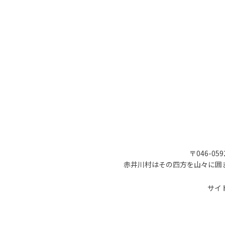
〒046-05
赤井川村はその四方を山々に囲
サイ