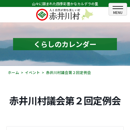
山々に囲まれた四季彩豊かなカルデラの里
ホーム
むらのできごと
くらしのカレンダー
むらのプロフィール
くらしの情報
ホーム
イベント
赤井川村議会第２回定例会
村長室
ふるさと納税
赤井川村議会第２回定例会
観光・イベント情報
あかいがわ広報