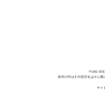
〒046-05
赤井川村はその四方を山々に囲
サイ