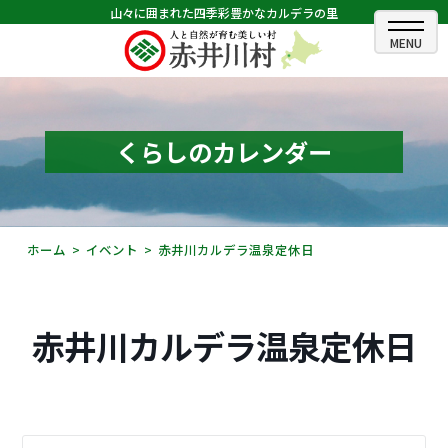
山々に囲まれた四季彩豊かなカルデラの里
ホーム
むらのできごと
くらしのカレンダー
むらのプロフィール
くらしの情報
ホーム
イベント
赤井川カルデラ温泉定休日
村長室
ふるさと納税
赤井川カルデラ温泉定休日
観光・イベント情報
あかいがわ広報