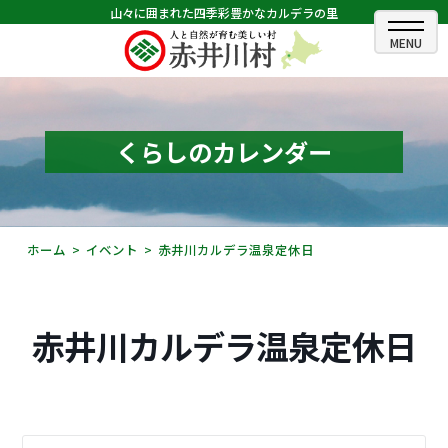
山々に囲まれた四季彩豊かなカルデラの里
ホーム
むらのできごと
くらしのカレンダー
むらのプロフィール
くらしの情報
ホーム
イベント
赤井川カルデラ温泉定休日
村長室
ふるさと納税
赤井川カルデラ温泉定休日
観光・イベント情報
あかいがわ広報