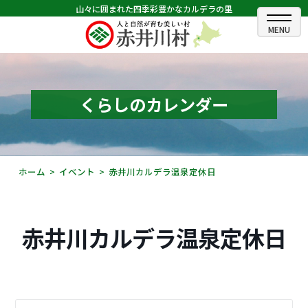
山々に囲まれた四季彩豊かなカルデラの里
ホーム
むらのできごと
くらしのカレンダー
むらのプロフィール
くらしの情報
ホーム
イベント
赤井川カルデラ温泉定休日
村長室
ふるさと納税
赤井川カルデラ温泉定休日
観光・イベント情報
あかいがわ広報