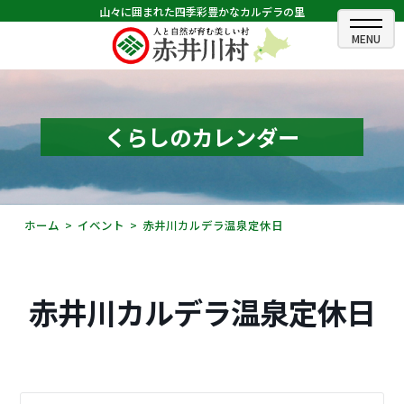
山々に囲まれた四季彩豊かなカルデラの里
ホーム
むらのできごと
くらしのカレンダー
むらのプロフィール
くらしの情報
ホーム
イベント
赤井川カルデラ温泉定休日
村長室
ふるさと納税
赤井川カルデラ温泉定休日
観光・イベント情報
あかいがわ広報