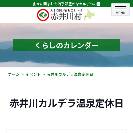
山々に囲まれた四季彩豊かなカルデラの里
ホーム
むらのできごと
くらしのカレンダー
むらのプロフィール
くらしの情報
ホーム
イベント
赤井川カルデラ温泉定休日
村長室
ふるさと納税
赤井川カルデラ温泉定休日
観光・イベント情報
あかいがわ広報