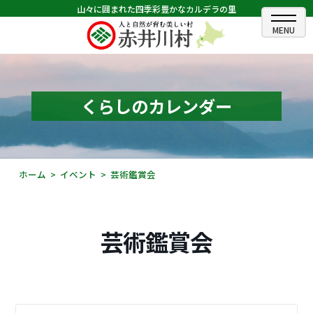
山々に囲まれた四季彩豊かなカルデラの里
ホーム
むらのできごと
くらしのカレンダー
むらのプロフィール
くらしの情報
ホーム
イベント
芸術鑑賞会
村長室
ふるさと納税
芸術鑑賞会
観光・イベント情報
あかいがわ広報