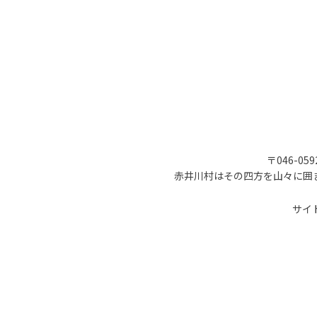
〒046-05
赤井川村はその四方を山々に囲
サイ