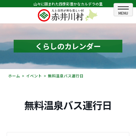
山々に囲まれた四季彩豊かなカルデラの里
ホーム
むらのできごと
くらしのカレンダー
むらのプロフィール
くらしの情報
ホーム
イベント
無料温泉バス運行日
村長室
ふるさと納税
無料温泉バス運行日
観光・イベント情報
あかいがわ広報