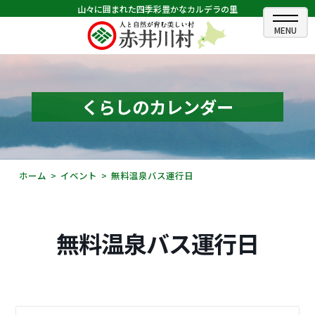
山々に囲まれた四季彩豊かなカルデラの里
ホーム
むらのできごと
くらしのカレンダー
むらのプロフィール
くらしの情報
ホーム
イベント
無料温泉バス運行日
村長室
ふるさと納税
無料温泉バス運行日
観光・イベント情報
あかいがわ広報