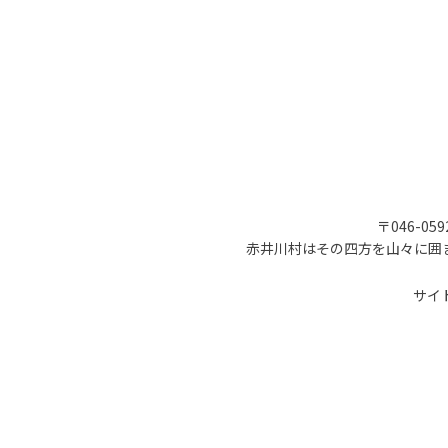
〒046-05
赤井川村はその四方を山々に囲
サイ