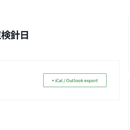
道検針日
+ iCal / Outlook export