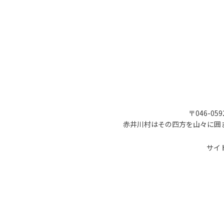
〒046-05
赤井川村はその四方を山々に囲
サイ