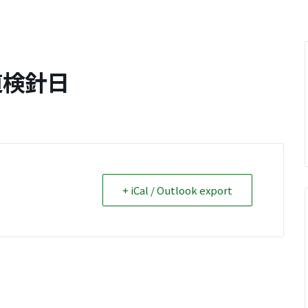
道検針日
+ iCal / Outlook export