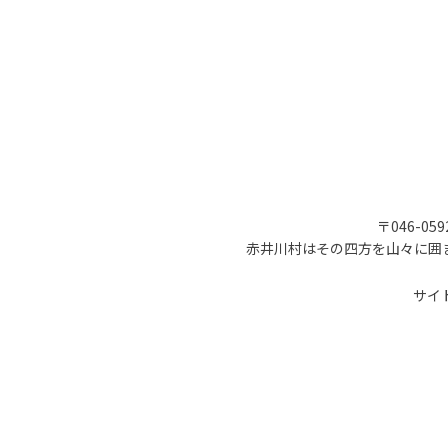
〒046-05
赤井川村はその四方を山々に囲
サイ