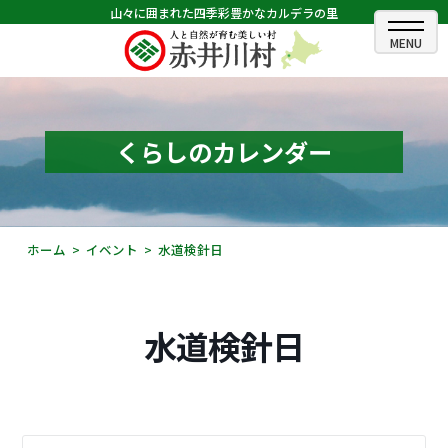
山々に囲まれた四季彩豊かなカルデラの里
ホーム
むらのできごと
くらしのカレンダー
むらのプロフィール
くらしの情報
ホーム
イベント
水道検針日
村長室
ふるさと納税
水道検針日
観光・イベント情報
あかいがわ広報