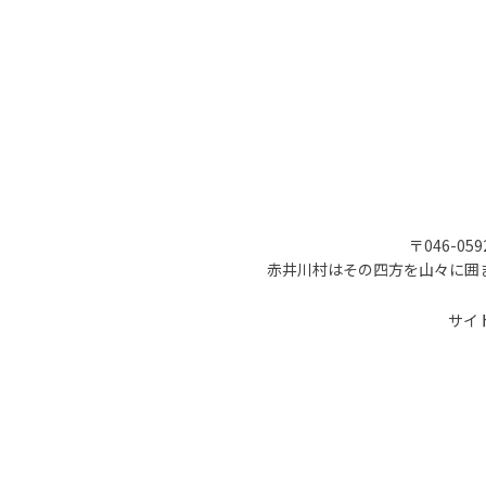
〒046-05
赤井川村はその四方を山々に囲
サイ