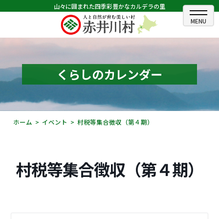
山々に囲まれた四季彩豊かなカルデラの里
ホーム
むらのできごと
くらしのカレンダー
むらのプロフィール
くらしの情報
ホーム
イベント
村税等集合徴収（第４期）
村長室
ふるさと納税
村税等集合徴収（第４期）
観光・イベント情報
あかいがわ広報