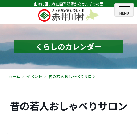
山々に囲まれた四季彩豊かなカルデラの里
ホーム
むらのできごと
くらしのカレンダー
むらのプロフィール
くらしの情報
ホーム
イベント
昔の若人おしゃべりサロン
村長室
ふるさと納税
昔の若人おしゃべりサロン
観光・イベント情報
あかいがわ広報